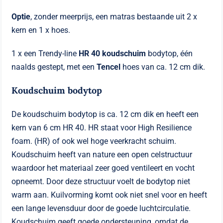
Optie
, zonder meerprijs, een matras bestaande uit 2 x
kern en 1 x hoes.
1 x een Trendy-line
HR 40 koudschuim
bodytop, één
naalds gestept, met een
Tencel
hoes van ca. 12 cm dik.
Koudschuim bodytop
De koudschuim bodytop is ca. 12 cm dik en heeft een
kern van 6 cm HR 40. HR staat voor High Resilience
foam. (HR) of ook wel hoge veerkracht schuim.
Koudschuim heeft van nature een open celstructuur
waardoor het materiaal zeer goed ventileert en vocht
opneemt. Door deze structuur voelt de bodytop niet
warm aan. Kuilvorming komt ook niet snel voor en heeft
een lange levensduur door de goede luchtcirculatie.
Koudschuim geeft goede ondersteuning, omdat de