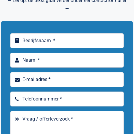
— Let op: de tekst gaat verder onder het contactformulier
—