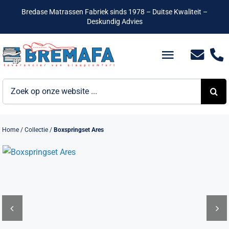
Ga
Bredase Matrassen Fabriek sinds 1978 – Duitse Kwaliteit –
naar
Deskundig Advies
inhoud
Toggle
Navigatio
Zoeken
Bedden
naar:
Hotelbedden
Home
/
Collectie
/
Boxspringset Ares
Matrassen
Boxsprings
Lattenbodems