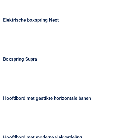
Elektrische boxspring Next
Elektrische boxspring Next
Boxspring Supra
Boxspring Supra
Hoofdbord met gestikte horizontale
banen
Hoofdbord met gestikte horizontale banen
Hoofdbord met moderne vlakverdeling
Hoofdbord met moderne vlakverdeling