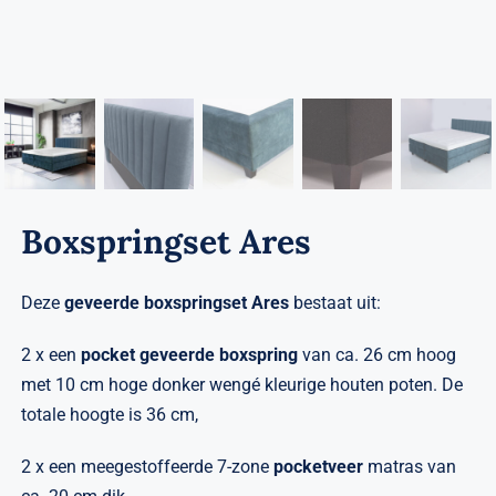
Verwante artikelen
Brandvertragend
Nieuws
Contact
Boxspringset Ares
Deze
geveerde boxspringset
Ares
bestaat uit:
2 x een
pocket geveerde boxspring
van ca. 26 cm hoog
met 10 cm hoge donker wengé kleurige houten poten. De
totale hoogte is 36 cm,
2 x een meegestoffeerde 7-zone
pocketveer
matras van