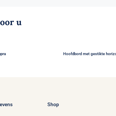
voor u
Hoofdbord met ges
oxspring Supra
horizontale ba
upra
Hoofdbord met gestikte horiz
evens
Shop