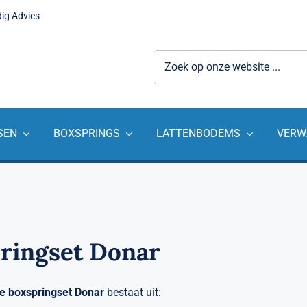
dig Advies
Zoeken
naar:
SEN
BOXSPRINGS
LATTENBODEMS
VERW
ringset Donar
e
boxspringset Donar
bestaat uit: