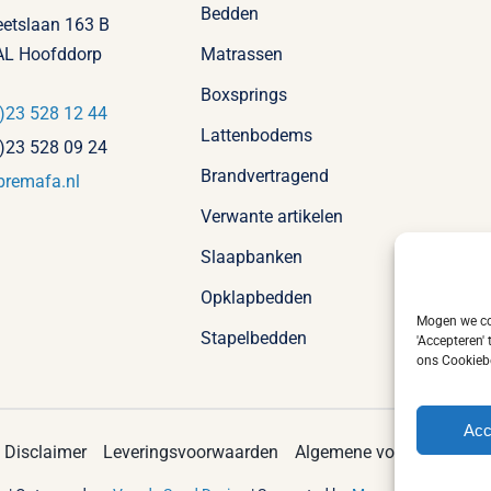
Bedden
eetslaan 163 B
AL Hoofddorp
Matrassen
Boxsprings
)23 528 12 44
Lattenbodems
)23 528 09 24
Brandvertragend
bremafa.nl
Verwante artikelen
Slaapbanken
Opklapbedden
Mogen we coo
Stapelbedden
'Accepteren'
ons Cookiebe
Acc
Disclaimer
Leveringsvoorwaarden
Algemene voorwaarden