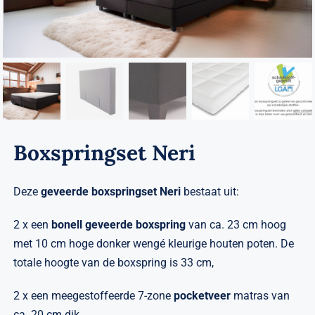
Verwante artikelen
Brandvertragend
Nieuws
Contact
Boxspringset Neri
Deze
geveerde boxspringset
Neri
bestaat uit:
2 x een
bonell geveerde boxspring
van ca. 23 cm hoog
met 10 cm hoge donker wengé kleurige houten poten. De
totale hoogte van de boxspring is 33 cm,
2 x een meegestoffeerde 7-zone
pocketveer
matras van
ca. 20 cm dik,