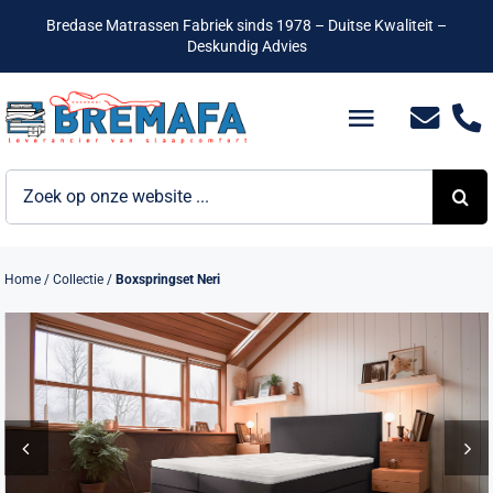
Ga
Bredase Matrassen Fabriek sinds 1978 – Duitse Kwaliteit –
naar
Deskundig Advies
inhoud
Toggle
Navigatio
Zoeken
Bedden
naar:
Hotelbedden
Home
/
Collectie
/
Boxspringset Neri
Matrassen
Boxsprings
Lattenbodems