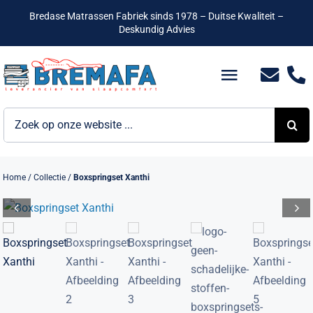
Ga
Bredase Matrassen Fabriek sinds 1978 – Duitse Kwaliteit –
naar
Deskundig Advies
inhoud
Toggle
Navigatio
Zoeken
Bedden
naar:
Hotelbedden
Home
/
Collectie
/
Boxspringset Xanthi
Matrassen
Boxsprings
Lattenbodems