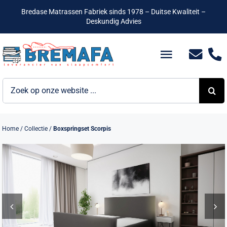
Ga
Bredase Matrassen Fabriek sinds 1978 – Duitse Kwaliteit –
naar
Deskundig Advies
inhoud
Toggle
Navigatio
Zoeken
Bedden
naar:
Hotelbedden
Home
/
Collectie
/
Boxspringset Scorpis
Matrassen
Boxsprings
Lattenbodems