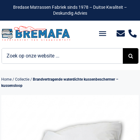
Ga
Bredase Matrassen Fabriek sinds 1978 – Duitse Kwaliteit –
naar
Deskundig Advies
inhoud
Toggle
Navigatio
Zoeken
Bedden
naar:
Hotelbedden
Home
/
Collectie
/
Brandvertragende waterdichte kussenbeschermer –
kussensloop
Matrassen
Boxsprings
Lattenbodems