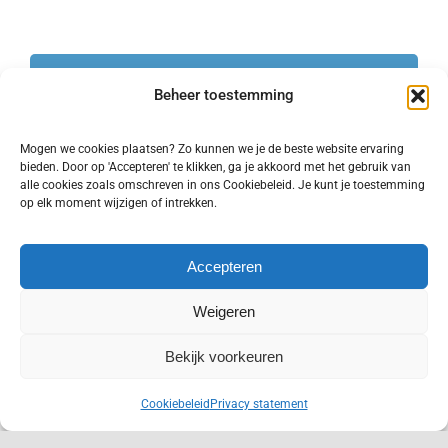
Beheer toestemming
Heeft u vragen over
ons assortiment?
Mogen we cookies plaatsen? Zo kunnen we je de beste website ervaring
bieden. Door op 'Accepteren' te klikken, ga je akkoord met het gebruik van
alle cookies zoals omschreven in ons Cookiebeleid. Je kunt je toestemming
Wij kijken graag samen met u wat er
op elk moment wijzigen of intrekken.
mogelijk is.
Accepteren
Bel ons: +31 (0)23 528 1244
Weigeren
Mail ons: info@bremafa.nl
Bekijk voorkeuren
NL
Cookiebeleid
Privacy statement