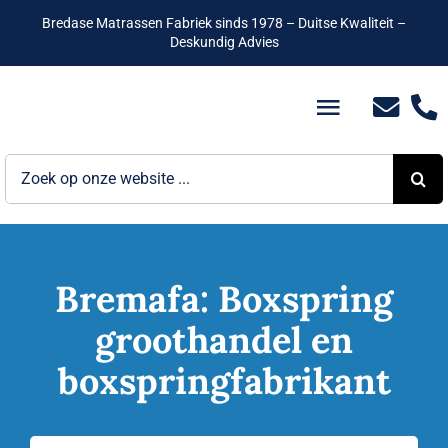
Ga
Bredase Matrassen Fabriek sinds 1978 – Duitse Kwaliteit –
naar
Deskundig Advies
inhoud
Toggle
Navigatio
Zoeken
Bedden
naar:
Hotelbedden
Matrassen
Bremafa: Boxspring
groothandel en
Boxsprings
boxspringfabrikant
Lattenbodems