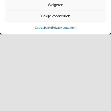
Weigeren
Wij kijken graag samen met u wat er
mogelijk is.
Bekijk voorkeuren
NL
Cookiebeleid
Privacy statement
Bel ons: +31 (0)23 528 1244
Mail ons: info@bremafa.nl