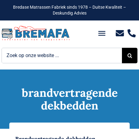
Ga
Bredase Matrassen Fabriek sinds 1978 – Duitse Kwaliteit –
naar
Deskundig Advies
inhoud
Toggle
Navigatio
Zoeken
Bedden
naar:
Hotelbedden
Matrassen
brandvertragende
dekbedden
Boxsprings
Lattenbodems
Brandvertragende dekbedden.