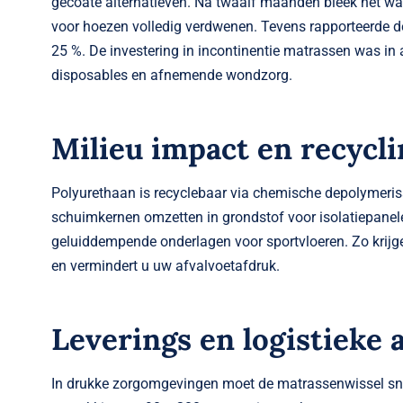
gecoate alternatieven. Na twaalf maanden bleek het was
voor hoezen volledig verdwenen. Tevens rapporteerde de 
25 %. De investering in incontinentie matrassen was in 
disposables en afnemende wondzorg.
Milieu impact en recycli
Polyurethaan is recyclebaar via chemische depolymeris
schuimkernen omzetten in grondstof voor isolatiepanelen
geluiddempende onderlagen voor sportvloeren. Zo krijg
en vermindert u uw afvalvoetafdruk.
Leverings en logistieke 
In drukke zorgomgevingen moet de matrassenwissel snel 