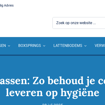
dig Advies
Zoeken
naar:
SEN
BOXSPRINGS
LATTENBODEMS
VERW
assen: Zo behoud je c
leveren op hygiëne