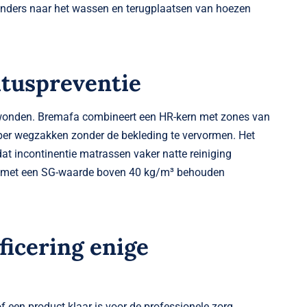
anders naar het wassen en terugplaatsen van hoezen
ituspreventie
ligwonden. Bremafa combineert een HR-kern met zones van
per wegzakken zonder de bekleding te vervormen. Het
at incontinentie matrassen vaker natte reiniging
en met een SG-waarde boven 40 kg/m³ behouden
ficering enige
 een product klaar is voor de professionele zorg.