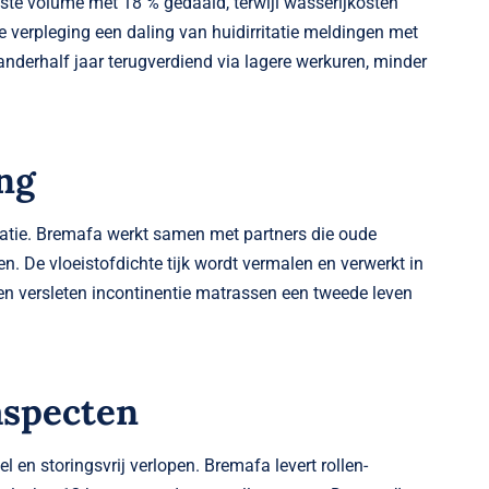
te volume met 18 % gedaald, terwijl wasserij­kosten
verpleging een daling van huid­irritatie meldingen met
anderhalf jaar terugverdiend via lagere werkuren, minder
ng
atie. Bremafa werkt samen met partners die oude
. De vloeistofdichte tijk wordt vermalen en verwerkt in
en versleten incontinentie matrassen een tweede leven
aspecten
en storingsvrij verlopen. Bremafa levert rollen­