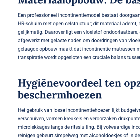
Een professioneel incontinentie­model bestaat doorgaans
HR-schuim met open celstructuur; dit materiaal ademt,
gelijkmatig. Daarover ligt een vloeistof ondoorlaatbare
afgewerkt met gelaste naden om doordringen van vloeist
gelaagde opbouw maakt dat incontinentie matrassen m
transpiratie wordt opgesloten een cruciale balans tuss
Hygiënevoordeel ten opz
beschermhoezen
Het gebruik van losse incontinentiehoezen lijkt budget
verschuiven, vormen kreukels en veroorzaken drukpunt
microlekkages langs de ritssluiting. Bij volwaardige inco
reinigen gebeurt simpelweg met alcoholdoekjes of in 