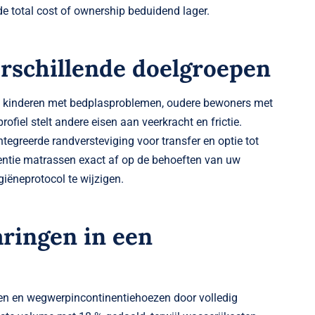
 de total cost of ownership beduidend lager.
rschillende doelgroepen
n: kinderen met bedplas­problemen, oudere bewoners met
profiel stelt andere eisen aan veerkracht en frictie.
tegreerde randversteviging voor transfer en optie tot
ntie matrassen exact af op de behoeften van uw
giëneprotocol te wijzigen.
aringen in een
sen en wegwerpincontinentiehoezen door volledig