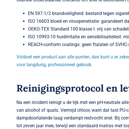
EN 597-1/2 brandveiligheid: bestand tegen sigare
ISO 16603 bloed en viruspenetratie: garandeert d
OEKO-TEX Standard 100 klasse I: vrij van schadelij
ISO 10993-10 huidirritatie en sensibilisatie­test: m
REACH-conform coatings: geen ftalaten of SVHC-
Voldoet een product aan alle punten, dan kunt u er zeke
voor langdurig, professioneel gebruik.
Reinigingsprotocol en l
Na een incident reinigt u de tijk met een pH-neutrale al
van alcohol of quats. Vermijd chloor, want dat tast PU-
dampdoorlatende laag verdampt restvocht snel. Bij cor
tot zeven jaar mee, terwijl een standaard matras met l