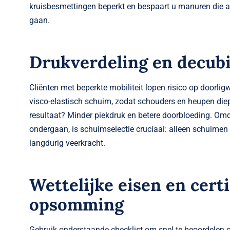
kruisbesmettingen beperkt en bespaart u manuren die 
gaan.
Drukverdeling en decub
Cliënten met beperkte mobiliteit lopen risico op door
visco-elastisch schuim, zodat schouders en heupen die
resultaat? Minder piekdruk en betere doorbloeding. Omd
ondergaan, is schuimselectie cruciaal: alleen schuim
langdurig veerkracht.
Wettelijke eisen en certi
opsomming
Gebruik onderstaande checklist om snel te beoordelen of