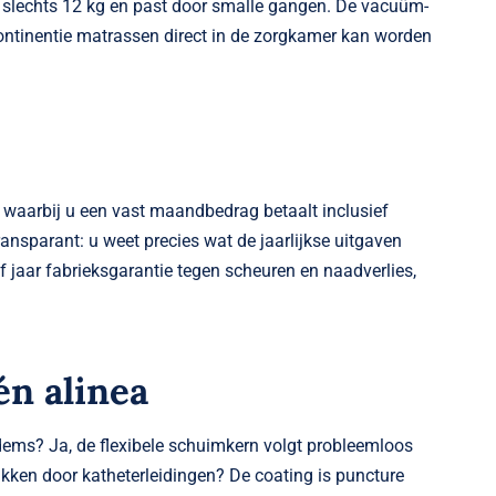
 slechts 12 kg en past door smalle gangen. De vacuüm­
ontinentie matrassen direct in de zorgkamer kan worden
 waarbij u een vast maandbedrag betaalt inclusief
ansparant: u weet precies wat de jaarlijkse uitgaven
jf jaar fabrieksgarantie tegen scheuren en naad­verlies,
én alinea
dems? Ja, de flexibele schuimkern volgt probleemloos
prikken door katheter­leidingen? De coating is puncture