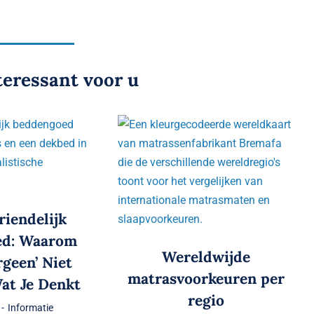
teressant voor u
riendelijk
ed: Waarom
Wereldwijde
rgeen’ Niet
matrasvoorkeuren per
at Je Denkt
regio
-
Informatie