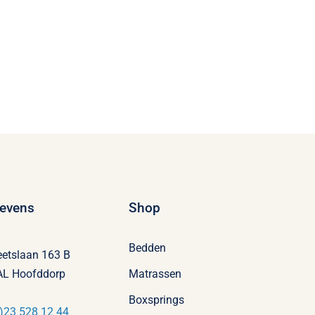
evens
Shop
Bedden
eetslaan 163 B
AL Hoofddorp
Matrassen
Boxsprings
)23 528 12 44