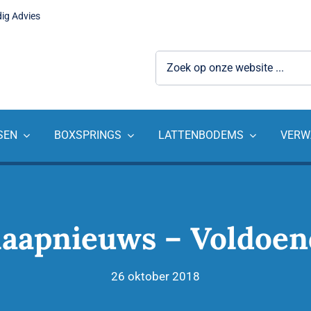
dig Advies
Zoeken
naar:
SEN
BOXSPRINGS
LATTENBODEMS
VERW
laapnieuws – Voldoen
26 oktober 2018