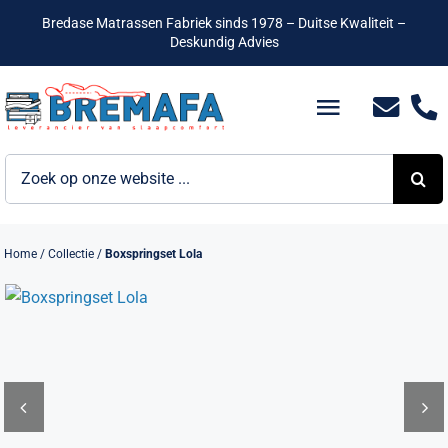
Ga
Bredase Matrassen Fabriek sinds 1978 – Duitse Kwaliteit –
naar
Deskundig Advies
inhoud
Toggle
Navigatio
Zoeken
Bedden
naar:
Hotelbedden
Home
/
Collectie
/
Boxspringset Lola
Matrassen
Boxsprings
Lattenbodems