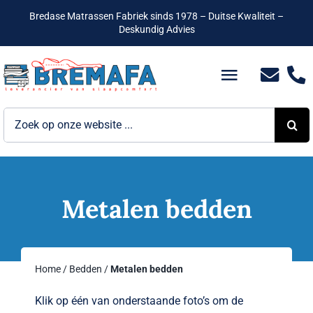
Ga
Bredase Matrassen Fabriek sinds 1978 – Duitse Kwaliteit –
naar
Deskundig Advies
inhoud
Toggle
Navigatio
Zoeken
Bedden
naar:
Hotelbedden
Matrassen
Metalen bedden
Boxsprings
Home
/
Bedden
/
Metalen bedden
Lattenbodems
Klik op één van onderstaande foto’s om de