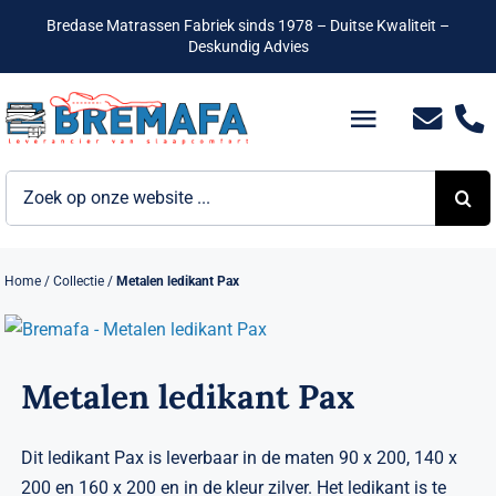
Ga
Bredase Matrassen Fabriek sinds 1978 – Duitse Kwaliteit –
naar
Deskundig Advies
inhoud
Toggle
Navigatio
Zoeken
Bedden
naar:
Hotelbedden
Home
/
Collectie
/
Metalen ledikant Pax
Matrassen
Boxsprings
Metalen ledikant Pax
Lattenbodems
Dit ledikant Pax is leverbaar in de maten 90 x 200, 140 x
200 en 160 x 200 en in de kleur zilver. Het ledikant is te