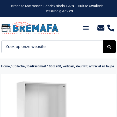
Ga
Bredase Matrassen Fabriek sinds 1978 – Duitse Kwaliteit –
naar
Deskundig Advies
inhoud
Toggle
Navigatio
Zoeken
Bedden
naar:
Hotelbedden
Home
/
Collectie
/
Bedkast maat 100 x 200, verticaal, kleur wit, antraciet en taupe
Matrassen
Boxsprings
Lattenbodems