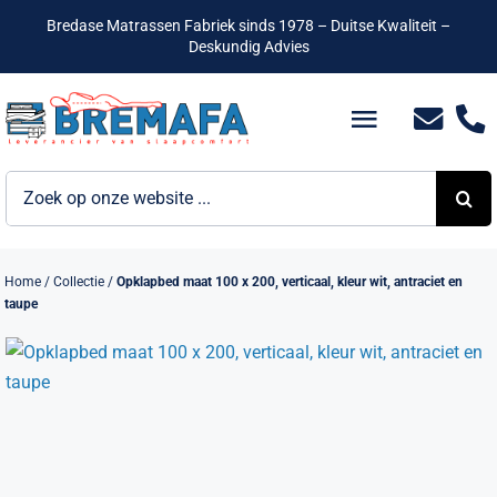
Ga
Bredase Matrassen Fabriek sinds 1978 – Duitse Kwaliteit –
naar
Deskundig Advies
inhoud
Toggle
Navigatio
Zoeken
Bedden
naar:
Hotelbedden
Home
/
Collectie
/
Opklapbed maat 100 x 200, verticaal, kleur wit, antraciet en
taupe
Matrassen
Boxsprings
Lattenbodems