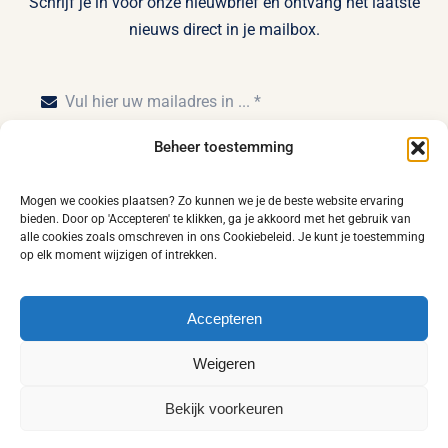
Schrijf je in voor onze nieuwbrief en ontvang het laatste
nieuws direct in je mailbox.
Beheer toestemming
Inschrijven
Mogen we cookies plaatsen? Zo kunnen we je de beste website ervaring
bieden. Door op 'Accepteren' te klikken, ga je akkoord met het gebruik van
alle cookies zoals omschreven in ons Cookiebeleid. Je kunt je toestemming
op elk moment wijzigen of intrekken.
Home
Privacy statement
Disclaimer
Accepteren
Leveringsvoorwaarden
Algemene voorwaarden
Weigeren
Cookiebeleid (EU)
Contact
Bekijk voorkeuren
1978 - 2026© Bremafa | Ontwerp door
Van de Sand Design
|
NL
Supported by
Maxser Online Media
en
SEO productief BV