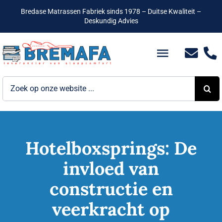
Ga
Bredase Matrassen Fabriek sinds 1978 – Duitse Kwaliteit –
naar
Deskundig Advies
inhoud
Toggle
Navigatio
Zoeken
Bedden
naar:
Hotelbedden
Matrassen
Hotelboxsprings: De
invloed van
Boxsprings
constructie en
Lattenbodems
veerkracht op