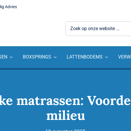
dig Advies
Zoeken
naar:
SEN
BOXSPRINGS
LATTENBODEMS
VERW
jke matrassen: Voorde
milieu