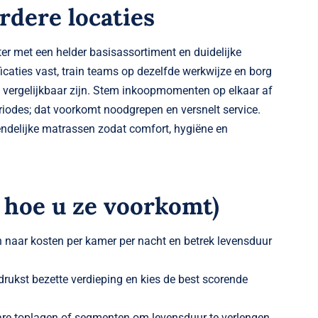
rdere locaties
ter met een helder basisassortiment en duidelijke
icaties vast, train teams op dezelfde werkwijze en borg
g vergelijkbaar zijn. Stem inkoopmomenten op elkaar af
riodes; dat voorkomt noodgrepen en versnelt service.
endelijke matrassen zodat comfort, hygiëne en
 hoe u ze voorkomt)
en naar kosten per kamer per nacht en betrek levensduur
drukst bezette verdieping en kies de best scorende
are toplagen of segmenten om levensduur te verlengen.