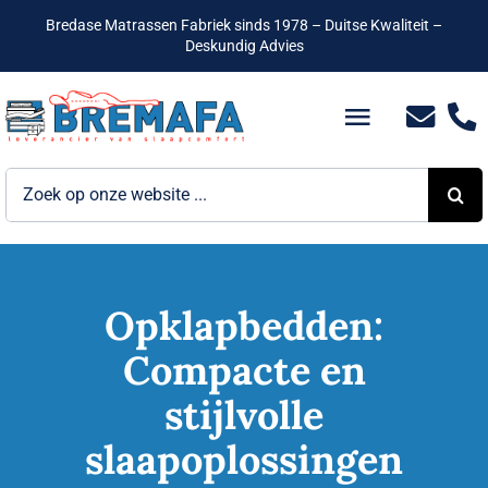
Ga
Bredase Matrassen Fabriek sinds 1978 – Duitse Kwaliteit –
naar
Deskundig Advies
inhoud
Toggle
Navigatio
Zoeken
Bedden
naar:
Hotelbedden
Matrassen
Opklapbedden:
Compacte en
Boxsprings
stijlvolle
Lattenbodems
slaapoplossingen