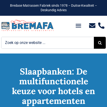
Ga
Bredase Matrassen Fabriek sinds 1978 – Duitse Kwaliteit –
naar
Deskundig Advies
inhoud
Toggle
Navigatio
Zoeken
Bedden
naar:
Hotelbedden
Matrassen
Slaapbanken: De
multifunctionele
Boxsprings
keuze voor hotels en
Lattenbodems
appartementen