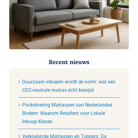
Recent nieuws
Duurzaam inkopen wordt de norm: wat een
CO2-neutrale matras écht bewijst
Pocketvering Matrassen van Nederlandse
Bodem: Waarom Retailers voor Lokale
Inkoop Kiezen
Verkoelende Matrassen en Toppers: De