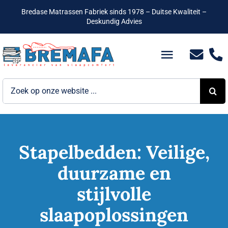
Ga
Bredase Matrassen Fabriek sinds 1978 – Duitse Kwaliteit –
naar
Deskundig Advies
inhoud
Toggle
Navigatio
Zoeken
Bedden
naar:
Hotelbedden
Matrassen
Stapelbedden: Veilige,
duurzame en
Boxsprings
stijlvolle
Lattenbodems
slaapoplossingen