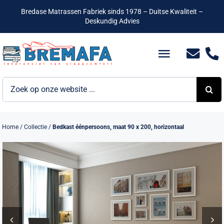
Ga
Bredase Matrassen Fabriek sinds 1978 – Duitse Kwaliteit –
naar
Deskundig Advies
inhoud
Toggle
Navigatio
Zoeken
Bedden
naar:
Hotelbedden
Home
/
Collectie
/
Bedkast éénpersoons, maat 90 x 200, horizontaal
Matrassen
Boxsprings
Lattenbodems