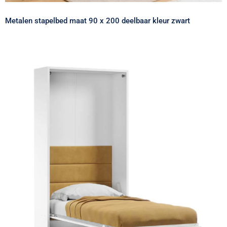
Metalen stapelbed maat 90 x 200 deelbaar kleur zwart
Opklapbed maat 100 x 200, verticaal,
kleur wit, antraciet en taupe