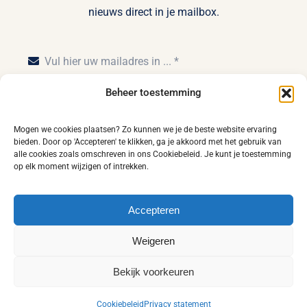
nieuws direct in je mailbox.
Beheer toestemming
Inschrijven
Mogen we cookies plaatsen? Zo kunnen we je de beste website ervaring
bieden. Door op 'Accepteren' te klikken, ga je akkoord met het gebruik van
alle cookies zoals omschreven in ons Cookiebeleid. Je kunt je toestemming
op elk moment wijzigen of intrekken.
Home
Privacy statement
Disclaimer
Accepteren
Leveringsvoorwaarden
Algemene voorwaarden
Weigeren
Cookiebeleid (EU)
Contact
Bekijk voorkeuren
1978 - 2026© Bremafa | Ontwerp door
Van de Sand Design
|
NL
Supported by
Maxser Online Media
en
SEO productief BV
Cookiebeleid
Privacy statement