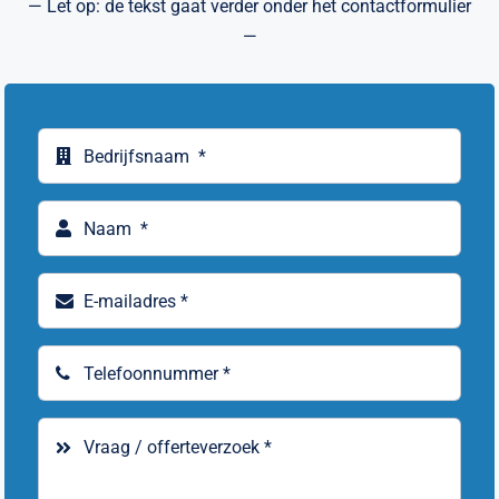
— Let op: de tekst gaat verder onder het contactformulier
—