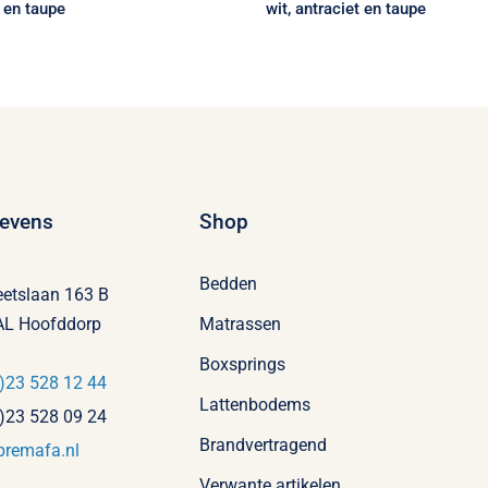
t en taupe
wit, antraciet en taupe
evens
Shop
Bedden
eetslaan 163 B
AL Hoofddorp
Matrassen
Boxsprings
)23 528 12 44
Lattenbodems
)23 528 09 24
Brandvertragend
bremafa.nl
Verwante artikelen