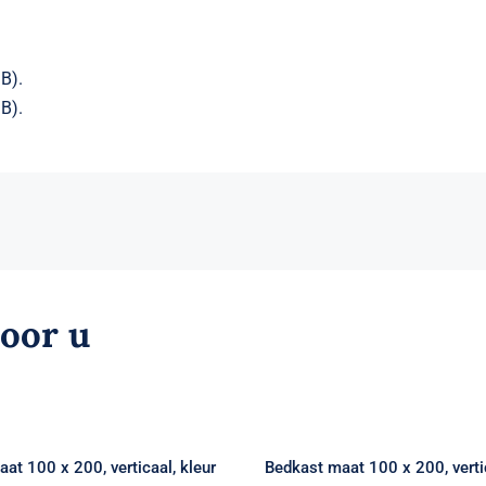
B).
B).
voor u
bed maat 100 x 200,
Bedkast maat 100 x
ticaal, kleur wit,
verticaal, kleur 
traciet en taupe
antraciet en ta
at 100 x 200, verticaal, kleur
Bedkast maat 100 x 200, vertic