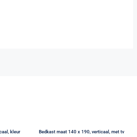
 200,
Bedkast maat 140 x 190,
wit,
verticaal, met tv kast
upe
aal, kleur
Bedkast maat 140 x 190, verticaal, met tv