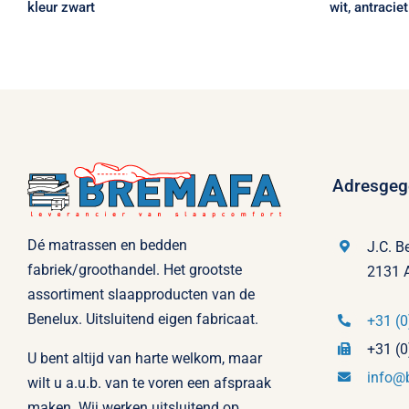
kleur zwart
wit, antracie
Adresgeg
Dé matrassen en bedden
J.C. B
fabriek/groothandel. Het grootste
2131 
assortiment slaapproducten van de
Benelux. Uitsluitend eigen fabricaat.
+31 (0
+31 (0
U bent altijd van harte welkom, maar
info@
wilt u a.u.b. van te voren een afspraak
maken. Wij werken uitsluitend op