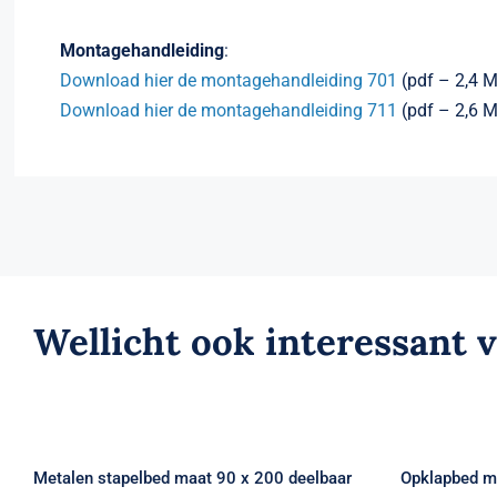
Montagehandleiding
:
Download hier de montagehandleiding 701
(pdf – 2,4 M
Download hier de montagehandleiding 711
(pdf – 2,6 M
Wellicht ook interessant 
Opklap
Metalen stapelbed maat 90
ver
x 200 deelbaar kleur zwart
an
Metalen stapelbed maat 90 x 200 deelbaar
Opklapbed ma