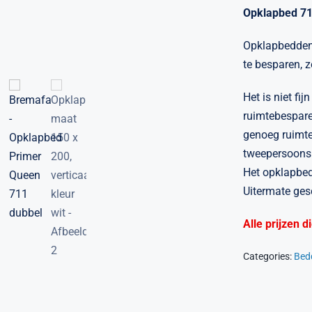
Opklapbed 71
Opklapbedden,
te besparen, 
Het is niet fi
ruimtebespare
genoeg ruimte
tweepersoonsb
Het opklapbed
Uitermate gesc
Alle prijzen 
Categories:
Bed