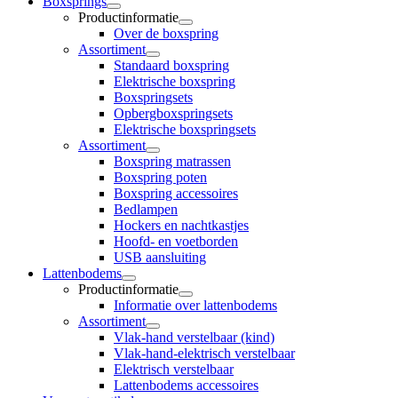
Boxsprings
Productinformatie
Over de boxspring
Assortiment
Standaard boxspring
Elektrische boxspring
Boxspringsets
Opbergboxspringsets
Elektrische boxspringsets
Assortiment
Boxspring matrassen
Boxspring poten
Boxspring accessoires
Bedlampen
Hockers en nachtkastjes
Hoofd- en voetborden
USB aansluiting
Lattenbodems
Productinformatie
Informatie over lattenbodems
Assortiment
Vlak-hand verstelbaar (kind)
Vlak-hand-elektrisch verstelbaar
Elektrisch verstelbaar
Lattenbodems accessoires