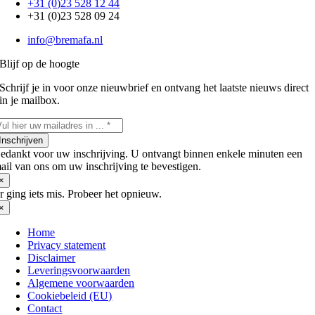
+31 (0)23 528 12 44
+31 (0)23 528 09 24
info@bremafa.nl
Blijf op de hoogte
Schrijf je in voor onze nieuwbrief en ontvang het laatste nieuws direct
in je mailbox.
Inschrijven
edankt voor uw inschrijving. U ontvangt binnen enkele minuten een
ail van ons om uw inschrijving te bevestigen.
×
r ging iets mis. Probeer het opnieuw.
×
Home
Privacy statement
Disclaimer
Leveringsvoorwaarden
Algemene voorwaarden
Cookiebeleid (EU)
Contact