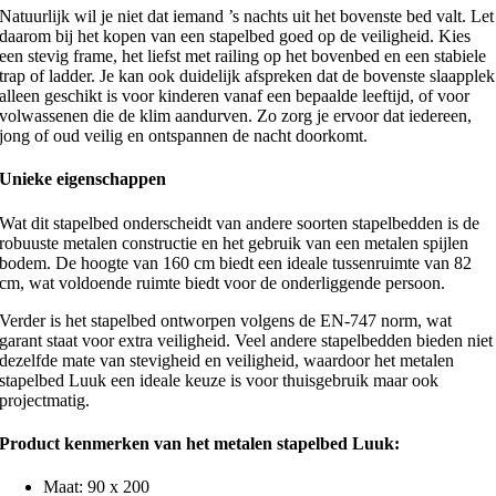
Natuurlijk wil je niet dat iemand ’s nachts uit het bovenste bed valt. Let
daarom bij het kopen van een stapelbed goed op de veiligheid. Kies
een stevig frame, het liefst met railing op het bovenbed en een stabiele
trap of ladder. Je kan ook duidelijk afspreken dat de bovenste slaapplek
alleen geschikt is voor kinderen vanaf een bepaalde leeftijd, of voor
volwassenen die de klim aandurven. Zo zorg je ervoor dat iedereen,
jong of oud veilig en ontspannen de nacht doorkomt.
Unieke eigenschappen
Wat dit stapelbed onderscheidt van andere soorten stapelbedden is de
robuuste metalen constructie en het gebruik van een metalen spijlen
bodem. De hoogte van 160 cm biedt een ideale tussenruimte van 82
cm, wat voldoende ruimte biedt voor de onderliggende persoon.
Verder is het stapelbed ontworpen volgens de EN-747 norm, wat
garant staat voor extra veiligheid. Veel andere stapelbedden bieden niet
dezelfde mate van stevigheid en veiligheid, waardoor het metalen
stapelbed Luuk een ideale keuze is voor thuisgebruik maar ook
projectmatig.
Product kenmerken van het metalen stapelbed Luuk:
Maat: 90 x 200