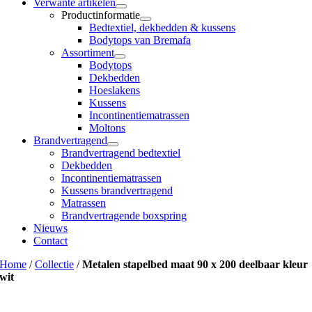
Verwante artikelen
Productinformatie
Bedtextiel, dekbedden & kussens
Bodytops van Bremafa
Assortiment
Bodytops
Dekbedden
Hoeslakens
Kussens
Incontinentiematrassen
Moltons
Brandvertragend
Brandvertragend bedtextiel
Dekbedden
Incontinentiematrassen
Kussens brandvertragend
Matrassen
Brandvertragende boxspring
Nieuws
Contact
Home
/
Collectie
/
Metalen stapelbed maat 90 x 200 deelbaar kleur
wit