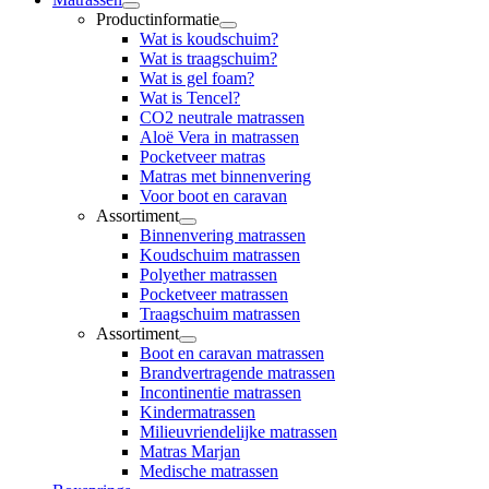
Productinformatie
Wat is koudschuim?
Wat is traagschuim?
Wat is gel foam?
Wat is Tencel?
CO2 neutrale matrassen
Aloë Vera in matrassen
Pocketveer matras
Matras met binnenvering
Voor boot en caravan
Assortiment
Binnenvering matrassen
Koudschuim matrassen
Polyether matrassen
Pocketveer matrassen
Traagschuim matrassen
Assortiment
Boot en caravan matrassen
Brandvertragende matrassen
Incontinentie matrassen
Kindermatrassen
Milieuvriendelijke matrassen
Matras Marjan
Medische matrassen