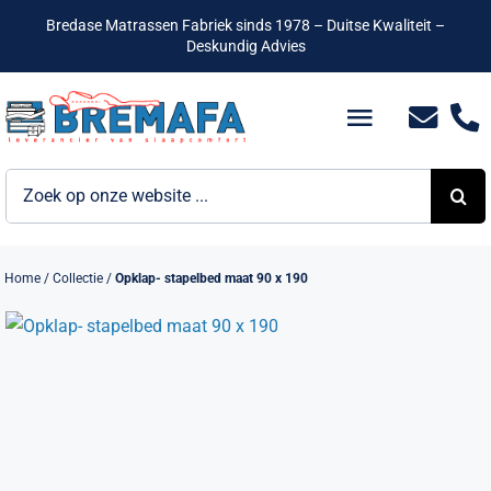
Ga
Bredase Matrassen Fabriek sinds 1978 – Duitse Kwaliteit –
naar
Deskundig Advies
inhoud
Toggle
Navigatio
Zoeken
Bedden
naar:
Hotelbedden
Home
/
Collectie
/
Opklap- stapelbed maat 90 x 190
Matrassen
Boxsprings
Lattenbodems