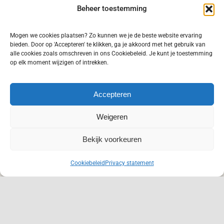
nieuws direct in je mailbox.
Beheer toestemming
Mogen we cookies plaatsen? Zo kunnen we je de beste website ervaring
bieden. Door op 'Accepteren' te klikken, ga je akkoord met het gebruik van
alle cookies zoals omschreven in ons Cookiebeleid. Je kunt je toestemming
op elk moment wijzigen of intrekken.
Inschrijven
Accepteren
Weigeren
Bekijk voorkeuren
Home
Privacy statement
Disclaimer
NL
Leveringsvoorwaarden
Algemene voorwaarden
Cookiebeleid
Privacy statement
Cookiebeleid (EU)
Contact
1978 - 2026© Bremafa | Ontwerp door
Van de Sand Design
|
Supported by
Maxser Online Media
en
SEO productief BV