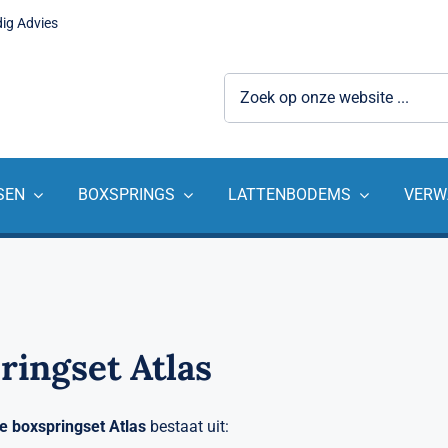
dig Advies
Zoeken
naar:
SEN
BOXSPRINGS
LATTENBODEMS
VERW
ringset Atlas
e boxspringset
Atlas
bestaat uit: