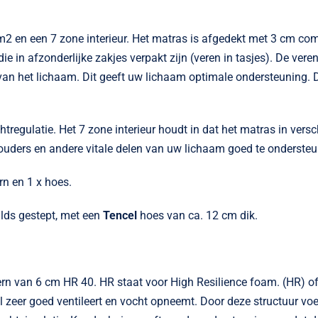
 m2 en een 7 zone interieur. Het matras is afgedekt met 3 cm co
ie in afzonderlijke zakjes verpakt zijn (veren in tasjes). De ver
t van het lichaam. Dit geeft uw lichaam optimale ondersteuning.
tregulatie. Het 7 zone interieur houdt in dat het matras in versc
ouders en andere vitale delen van uw lichaam goed te onderste
rn en 1 x hoes.
lds gestept, met een
Tencel
hoes van ca. 12 cm dik.
ern van 6 cm HR 40. HR staat voor High Resilience foam. (HR) 
l zeer goed ventileert en vocht opneemt. Door deze structuur vo