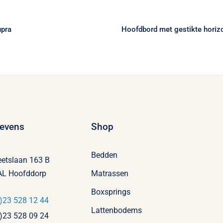
oxspring Supra
horizontale ba
upra
Hoofdbord met gestikte horiz
evens
Shop
Bedden
eetslaan 163 B
AL Hoofddorp
Matrassen
Boxsprings
)23 528 12 44
Lattenbodems
)23 528 09 24