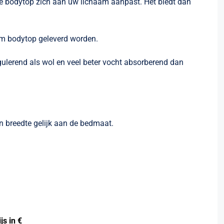
de bodytop zich aan uw lichaam aanpast. Het biedt dan
am bodytop geleverd worden.
regulerend als wol en veel beter vocht absorberend dan
n breedte gelijk aan de bedmaat.
ijs in €