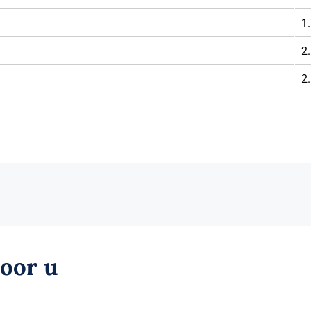
1.
2.
2.
voor u
Hoofdbord met ges