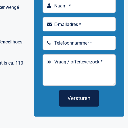
ker wengé
Tencel
hoes
t is ca. 110
Versturen