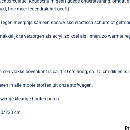
luchtcirculatie. Koudschuim geeft goede ondersteuning, omdat 
ukt, hoe meer tegendruk het geeft).
Tegen meerprijs kan een nasa/visko elastisch schuim of gelfo
gemakkelijk te verzorgen als acryl, zo koel als linnen, zo warmte 
 een vlakke bovenkant is ca. 110 cm hoog, ca. 15 cm dik en is i
eren in alle mooie stoffen uit onze stofwagen.
wengé kleurige houten poten.
10/220 cm.
Pr