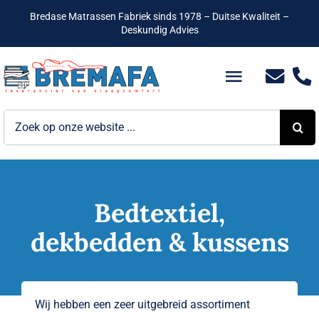
Ga
Bredase Matrassen Fabriek sinds 1978 – Duitse Kwaliteit –
naar
Deskundig Advies
inhoud
Toggle
Navigatio
Zoeken
Bedden
naar:
Hotelbedden
Matrassen
Bedtextiel,
dekbedden & kussens
Boxsprings
Lattenbodems
Wij hebben een zeer uitgebreid assortiment