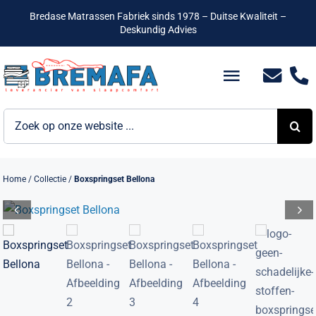
Ga
Bredase Matrassen Fabriek sinds 1978 – Duitse Kwaliteit –
naar
Deskundig Advies
inhoud
Toggle
Navigatio
Zoeken
Bedden
naar:
Hotelbedden
Home
/
Collectie
/
Boxspringset Bellona
Matrassen
Boxsprings
Lattenbodems