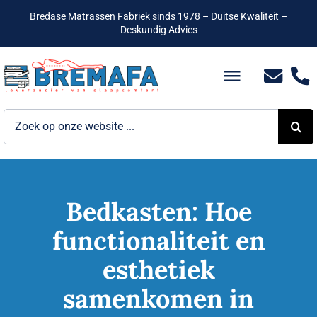
Ga
Bredase Matrassen Fabriek sinds 1978 – Duitse Kwaliteit –
naar
Deskundig Advies
inhoud
Toggle
Navigatio
Zoeken
Bedden
naar:
Hotelbedden
Matrassen
Bedkasten: Hoe
functionaliteit en
Boxsprings
esthetiek
Lattenbodems
samenkomen in