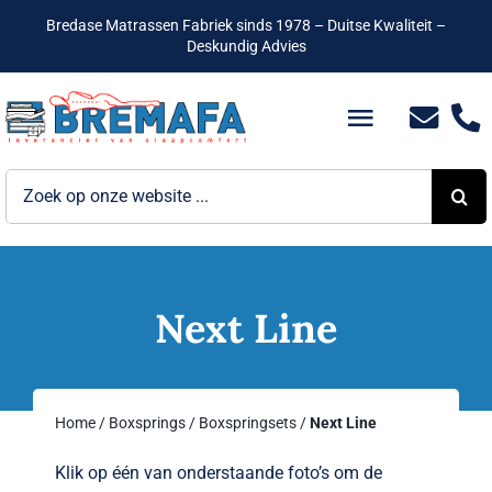
Ga
Bredase Matrassen Fabriek sinds 1978 – Duitse Kwaliteit –
naar
Deskundig Advies
inhoud
Toggle
Navigatio
Zoeken
Bedden
naar:
Hotelbedden
Matrassen
Next Line
Boxsprings
Home
/
Boxsprings
/
Boxspringsets
/
Next Line
Lattenbodems
Klik op één van onderstaande foto’s om de