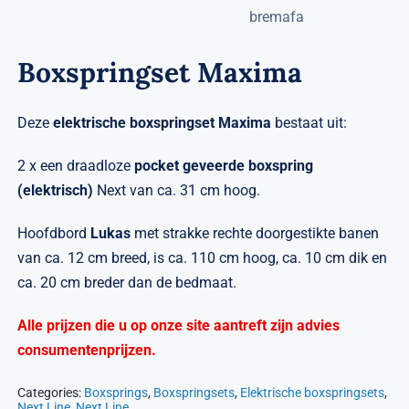
Verwante artikelen
Brandvertragend
Boxspringset Maxima
Nieuws
Deze
elektrische
boxspringset Maxima
bestaat uit:
Contact
2 x een draadloze
pocket geveerde
boxspring
(elektrisch)
Next van ca. 31 cm hoog.
Hoofdbord
Lukas
met strakke rechte doorgestikte banen
van ca. 12 cm breed, is ca. 110 cm hoog, ca. 10 cm dik en
ca. 20 cm breder dan de bedmaat.
Alle prijzen die u op onze site aantreft zijn advies
consumentenprijzen.
Categories:
Boxsprings
,
Boxspringsets
,
Elektrische boxspringsets
,
Next Line
,
Next Line