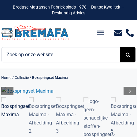
Ga
Bredase Matrassen Fabriek sinds 1978 – Duitse Kwaliteit –
naar
Deskundig Advies
inhoud
Toggle
Navigatio
Zoeken
Bedden
naar:
Hotelbedden
Home
/
Collectie
/
Boxspringset Maxima
Matrassen
Boxsprings
Lattenbodems