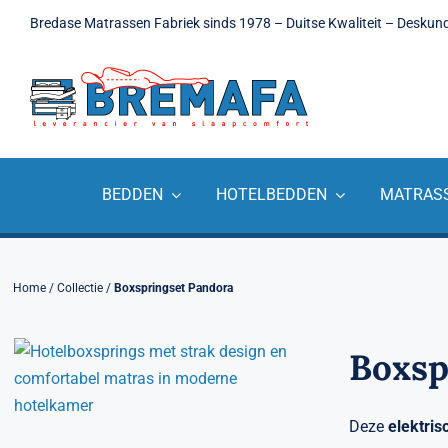
Ga
Bredase Matrassen Fabriek sinds 1978 – Duitse Kwaliteit – Deskun
naar
inhoud
BEDDEN
HOTELBEDDEN
MATRAS
Home
/
Collectie
/
Boxspringset Pandora
Boxsp
Deze
elektris