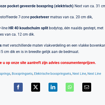
loze pocket geveerde
boxspring (elektrisch)
Next van ca. 31 c
estoffeerde 7-zone
pocketveer
matras van ca. 20 cm dik,
y-line
HR 40 koudschuim split
bodytop, één naalds gestept, met
es van ca. 12 cm dik.
s
met verschillende maten vlakverdeling en een vlakke bovenkan
5 cm dik en is in breedte gelijk aan de bedmaat.
die u op onze site aantreft zijn advies consumentenprijzen.
springs
,
Boxspringsets
,
Elektrische boxspringsets
,
Next Line
,
Next Line