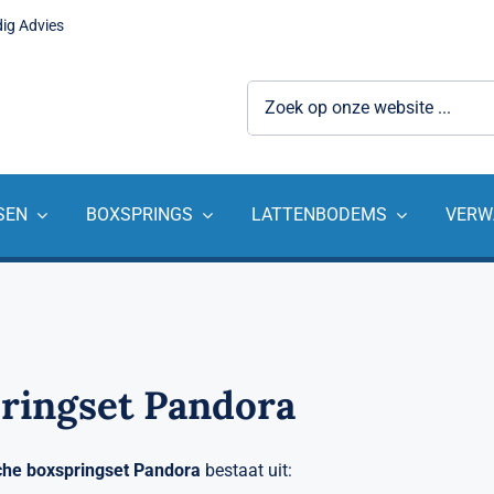
dig Advies
Zoeken
naar:
SEN
BOXSPRINGS
LATTENBODEMS
VERW
ringset Pandora
che boxspringset
Pandora
bestaat uit: