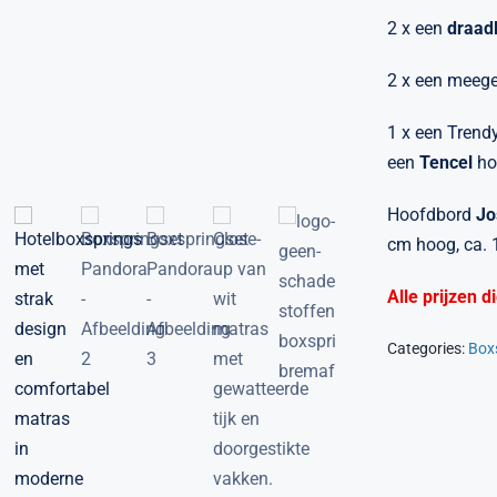
2 x een
draad
2 x een meeg
1 x een Trend
een
Tencel
ho
Hoofdbord
Jo
cm hoog, ca. 1
Alle prijzen 
Categories:
Box