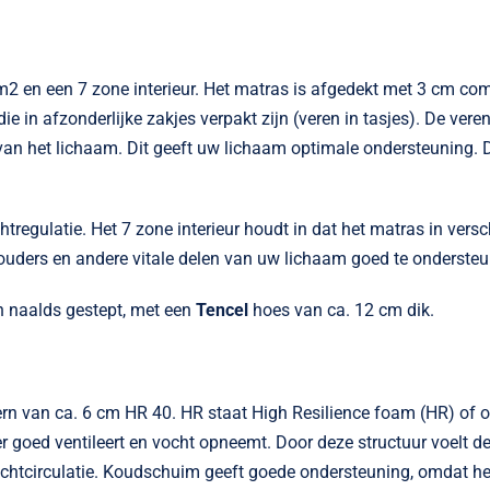
 m2 en een 7 zone interieur. Het matras is afgedekt met 3 cm co
ie in afzonderlijke zakjes verpakt zijn (veren in tasjes). De ver
t van het lichaam. Dit geeft uw lichaam optimale ondersteuning.
tregulatie. Het 7 zone interieur houdt in dat het matras in versc
ouders en andere vitale delen van uw lichaam goed te onderste
n naalds gestept, met een
Tencel
hoes van ca. 12 cm dik.
ern van ca. 6 cm HR 40. HR staat High Resilience foam (HR) of
er goed ventileert en vocht opneemt. Door deze structuur voelt 
lichtcirculatie. Koudschuim geeft goede ondersteuning, omdat h