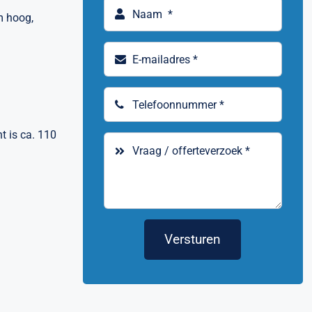
m hoog,
t is ca. 110
Versturen