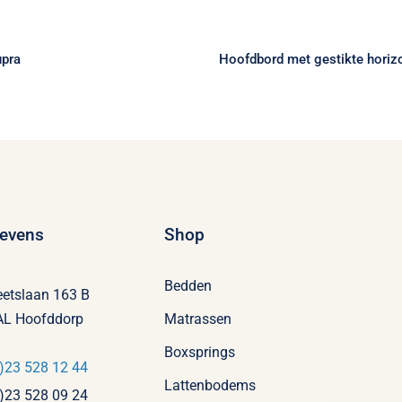
Hoofdbord met ges
oxspring Supra
horizontale ba
upra
Hoofdbord met gestikte horiz
evens
Shop
Bedden
eetslaan 163 B
AL Hoofddorp
Matrassen
Boxsprings
)23 528 12 44
Lattenbodems
)23 528 09 24