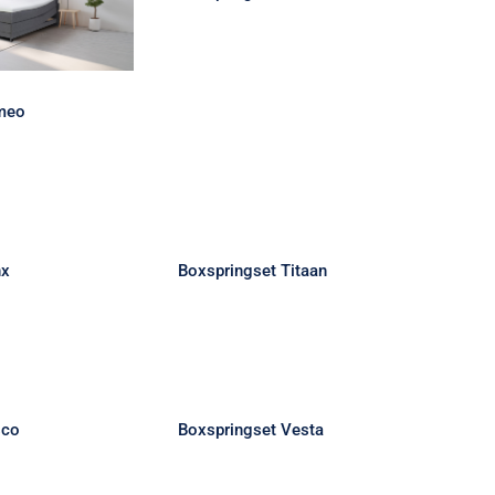
meo
gset Sfinx
Boxspringset Titaan
nx
Boxspringset Titaan
gset Vasco
Boxspringset Vesta
sco
Boxspringset Vesta