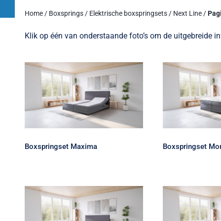
Home
/
Boxsprings
/
Elektrische boxspringsets
/
Next Line
/
Pag
Klik op één van onderstaande foto’s om de uitgebreide i
Boxspringset Maxima
Boxspring
Boxspringset Maxima
Boxspringset Mo
Boxspringset Pluto
Boxsprin