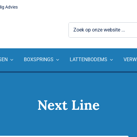
dig Advies
Zoeken
naar:
SEN
BOXSPRINGS
LATTENBODEMS
VERW
Next Line