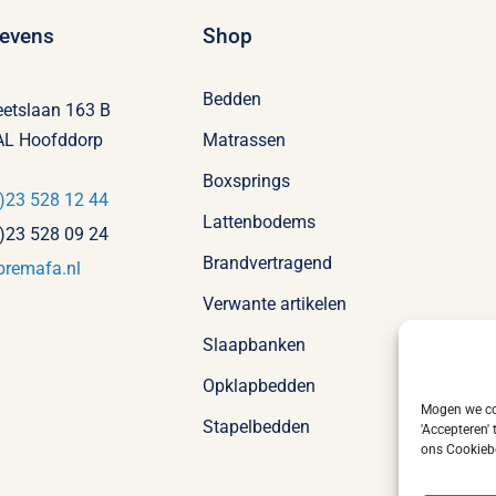
evens
Shop
Bedden
eetslaan 163 B
AL Hoofddorp
Matrassen
Boxsprings
)23 528 12 44
Lattenbodems
)23 528 09 24
Brandvertragend
bremafa.nl
Verwante artikelen
Slaapbanken
Opklapbedden
Mogen we coo
Stapelbedden
'Accepteren'
ons Cookiebe