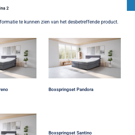
ina 2
nformatie te kunnen zien van het desbetreffende product.
set Moreno
Boxspringset Pandora
reno
Boxspringset Pandora
Boxspringset Santino
Boxspringset Santino
gset Romeo